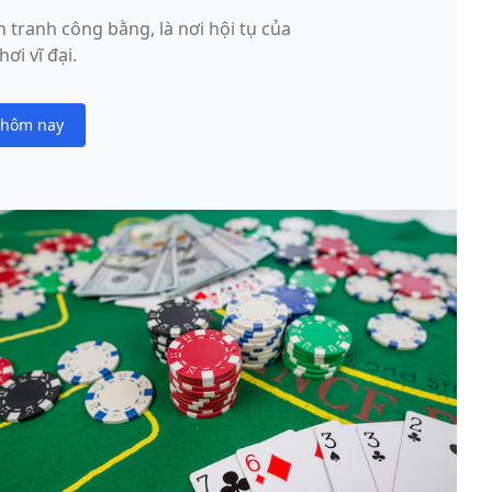
line mới của bạn
h tranh công bằng, là nơi hội tụ của
ơi vĩ đại.
Poker World chào đón một con ngựa siêu tối!
 hôm nay
s
 xu