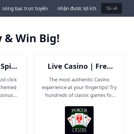
sòng bạc trực tuyến
nhận được lợi ích
Tải về
 & Win Big!
 Spins
Live Casino | Free
Trial Play
st click
The most authentic Casino
 themed
experience at your fingertips! Try
 bonus
hundreds of classic games for
 fun!
free, feel the thrill, win real
rewards!