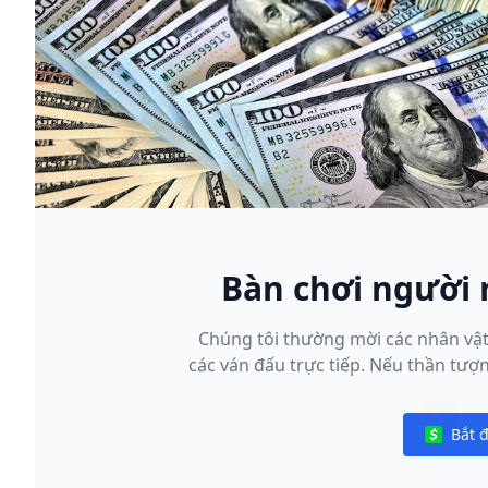
OnePlus Community
Chơi bài xì phé trực tuyến trên Android: Hướng dẫn n
Những quốc gia nào có thể chơi WPTGlobal vào năm 2
Dự đoán XSMB - Tham khảo xổ số miền Bắc chính xác 
WPT Global Million Hyper PKO Showdown: Chi tiết & H
Soi cầu XSMB 04/09/2024 - Dự đoán XSMB Thứ 4 miễn 
Lịch trình giải đấu toàn cầu WPT 202
Dự đoán XSMB - Dự đoán xổ số miền Bắc hôm nay chu
Giải vô địch tiền thưởng vàng: Cú sút hàng tuần của b
Soi cầu XSMN 04/09/2024 - Dự đoán XSMN Thứ 4 miễn
Thống kê xổ số giải đặc biệt theo tháng kết quả xsmb
Những quốc gia nào bị hạn chế trên WPT Global?
Dự đoán xổ số đại phát - Soi cầu xổ số đại phát miền 
Một người phụ nữ hướng dẫn lựa ch
Dự đoán XSMB 19/7/2024 - Soi cầu xổ số miền Bắc hôm
Cách tải xuống WPTGO và bắt đầu
Một người phụ nữ hướng dẫn lựa chọn đồ chơi tình d
Dự đoán kết quả XSMB – Soi cầu MB chuẩn xác nhất 20
Kết Quả Giải Đặc Biệt Cho Ngày Mai Kết Quả Xổ Số XS
Soi Cầu XS - Dự Đoán KQXS - Dự Đoán Xổ Số 3 Miền hôm
sunwin đăng nhập
XSMB 22/10 - Trực tiếp kết quả xổ số miền Bắc hôm na
Một số vụ bê bối và tranh cãi nổi tiếng về roulette trong
Các giải đấu hàng ngày từ WPT Global
Dự đoán xổ số 3 miền - Phân tích kết quả xổ số ba miền
Thống kê xổ số giải đặc biệt theo tháng kết quả xsmb
Ngôi sao đang lên của Brazil gây sốc cho tất cả mọi n
Vincent Meli tăng lên 100.000 với K♣️ J
Tôi có thể chơi GGPoker ở Mỹ không?
Mẹo mới toàn cầu của WPT: Xem trước cá cược tuần 6
Cách bắt đầu chơi bài xì phé trực tuyến vào năm 2025
App Tài Xỉu Sunwin: Giao Diện Cửa Chơi Và Cách Kiểm T
Tiêu đề EPT củng cố danh tiếng của Stephen Song nh
Các quy tắc và lựa chọn cá cược ban đầu cho roulette là
Dự đoán giải đặc biệt ngày mai - Th
2025 Vụ nổ WSOP! Các định dạng mới + Giải thưởng lớn
Frank Stepuchin dẫn đầu RRPO WPT Seminole 2024 sau
Dự đoán XSMB 4/6 - Thống kê dự đoán Xổ Số Miền Bắc 
Những quốc gia nào có thể chơi WPTGlobal vào năm 2
Frank Stepuchin dẫn đầu RRPO WPT Seminole 2024 sau
Cory Zeidman nhận tội về kế hoạch gian lận cá cược th
Dự Đoán Kết Quả Xổ Số Miền Bắc Hô
Tiêu đề EPT củng cố danh tiếng của Stephen Song nh
Thống Kê Giải Đặc Biệt Ngày Hôm Sau Ngày Mai - Ket
Tôi có thể chơi GGPoker ở Mỹ không?
Dự đoán XSDNG - Soi cầu DNG - Dự đoán xổ số Đà Nẵ
Chơi Game Bài Tiến Lên Miền Nam Miễn Phí
Phương pháp dự đoán giải đặc biệt miền Bắc hôm nay 
Luật Chơi Poker Online tại DA88
Cách chơi WPT Global trên máy tính của bạn 2024
Lô đẹp hôm nay - Cao thủ chốt số top #1 hôm nay đánh
Xổ Số 888 - Kết quả xổ số miền bắc - xổ số miền nam - 
sunwin app
sunwin đăng nhập
tải app sunwin
Dự Đoán XSMB - Dự Đoán Xổ Số Miền
tài xỉu sunwin
sunwin đăng nhập
sunwin app
Dự đoán XSMB - Soi cầu MB - Dự đoán xổ số miền Bắc t
WPT Global Cow Boy: Quan điểm của người chơi
Hyper Dash trong WPT Global là gì? Đi sâu vào hành đ
Không có tiền gửi miễn phí tại WPT G
Soi cầu dự đoán XSMB chính xác 100 VIP hôm nay miễn 
WPT Global vs GGPoker: Bạn nên chọn nền tảng poker
Các quy tắc và lựa chọn cá cược ban đầu cho roulette là
Ai có nhiều vòng tay WSOP nhất?
Dự đoán giải đặc biệt ngày mai dựa vào giải đặc biệt 
Vincent Meli tăng lên 100.000 với K♣️ J♣️ Francois Tosques
Soi cầu XSMB 4-9 - Dự đoán xổ số mi
Dự đoán xổ số miền Nam - Soi cau MN - Dự đoán XSMN 
Kết quả Xổ Số Miền Bắc hôm nay - XSMB - Xổ số Thủ Đ
Dự Đoán XSMN - Soi Cầu Xổ Số Miền Nam Hôm Nay Ngà
Dự đoán XSMB - Soi cầu MB - Dự đoán xổ số Miền Bắc c
Lễ hội mùa xuân toàn cầu WPT: 7.000.000 đô la giải t
XSMB 9/3 - Kết quả xổ số miền Bắc hôm nay 9/3/2021 -
Bàn chơi người 
Dự đoán kết quả XSMB – Soi cầu MB 
Sách hướng dẫn giải đấu WPT Australia 2024
Dự đoán giải đặc biệt ngày mai - Thống kê giải đặc bi
Bitstarz không cần tiền thưởng lên tới 5 BTC và 200 vò
Roulette đóng vai trò gì trong văn hóa đại chúng chẳ
Cách bắt đầu chơi bài xì phé trực tuyến vào năm 2025
Sòng bạc tiền thưởng hàng đầu không có tiền gửi vào 
Soi cầu dự đoán XSMB chính xác 100
WPT Global ¥ 110 CN ¥ triệu Chủ nhật Hyper PKO Sh
James Obst giành chức vô địch WPT Australia và giành 
Frank Stepuchin dẫn đầu RRPO WPT Seminole 2024 sau
Nguồn gốc của cái tên Roulette là gì?
Cory Zeidman nhận tội về kế hoạch gian lận cá cược th
Các giải đấu hàng ngày từ WPT Global
Chơi Tiến Lên Miền Nam Offline: Hư
Chúng tôi thường mời các nhân vật
WPT Global: Sự lựa chọn hàng đầu cho người chơi pok
Texas Holdem Flop có nghĩa là gì?
Vincent Meli tăng lên 100.000 với K♣️ J♣️ Francois Tosques
Sách hướng dẫn giải đấu WPT Playground 2024
Làm cho Phil Ivey cười có thể biến thành một ngày trả l
Những quốc gia nào có thể chơi WPTGlobal vào năm 2
các ván đấu trực tiếp. Nếu thần tượ
Trò chơi roulette lần đầu tiên được chơi ở đâu và khi n
Cách đủ điều kiện tham gia các sự kiện trực tuyến củ
Soi cầu XSMN 04/09/2024 - Dự đoán XSMN Thứ 4 miễn
Tương lai của trò chơi roulette là gì?
TP trong WPT poker là gì?
Phương pháp dự đoán giải đặc biệt miền Bắc hôm nay 
app tài xỉu sunwin
thi đấu và g
Dự đoán XSMB 4/6 - Thống kê dự đoán Xổ Số Miền Bắc 
Tổng giải thưởng của WPT Prime Đài Loan là bao nhiêu
Cách tải xuống đăng ký và Master WPT Global: 2025 Gu
Roton Products Inc.
Dự đoán XSDNG - Soi cầu DNG - Dự đoán xổ số Đà Nẵ
Lễ hội mùa xuân toàn cầu WPT: 7.000.000 đô la giải t
Kết Quả Giải Đặc Biệt Cho Ngày Mai
WSOP USA Top 8 Câu hỏi thường gặp
Sử dụng đô la hộ chiếu toàn cầu WPT để vào các sự kiệ
Vui Cùng Dafabet – Khám Phá Thế Giới Cá Cược Đẳng 
Soi cầu MB - Soi cầu miền Bắc 24h chuẩn nhất - Soi cầ
Timothy Chung: Từ tiệc sinh nhật đến nhà vô địch WPT
Lịch thi WPT Châu Á Thái Bình Dương 2024-2025
Bắt 
Phân tích XSMB: Dự đoán giải đặc bi
Notificat
Poker toàn cầu có phải là tiền thật không?
Những quốc gia nào có thể chơi WPTGlobal vào năm 2
Thống kê xổ số giải đặc biệt theo tháng kết quả xsmb
XSMB 22/10 - Trực tiếp kết quả xổ số miền Bắc hôm na
Sunwin App Là Gì? Cách Kiểm Tra Phiên Bản Quyền Tru
James Obst giành chức vô địch WPT Australia và giành 
WPT Global Cow Boy: Quan điểm của
App Tài Xỉu Sunwin: Giao Diện Cửa Chơi Và Cách Kiểm T
Dự đoán MB - Soi cầu xổ số miền Bắc - Soi cầu XSMB Wi
Ai đã phát minh ra trò chơi roulette?