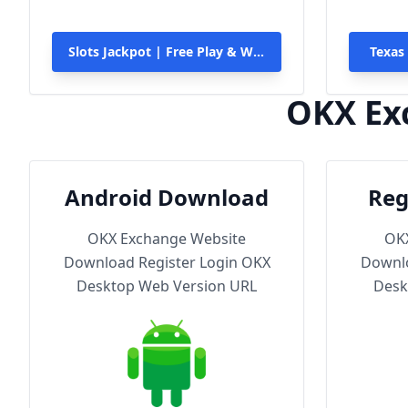
Slots Jackpot | Free Play & Win
Texas
Big
OKX Ex
Android Download
Reg
OKX Exchange Website
OK
Download Register Login OKX
Downlo
Desktop Web Version URL
Desk