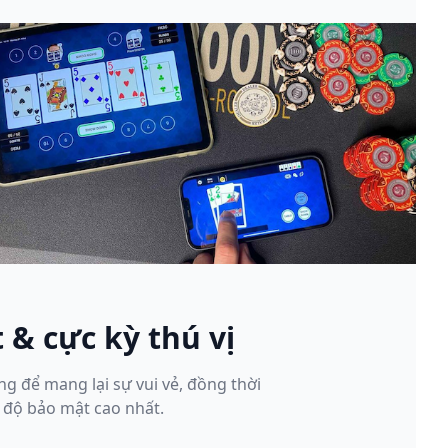
uro ở Monte Carlo Poker World chào đón một con ngựa siêu t
 xu
 & cực kỳ thú vị
g để mang lại sự vui vẻ, đồng thời
 độ bảo mật cao nhất.