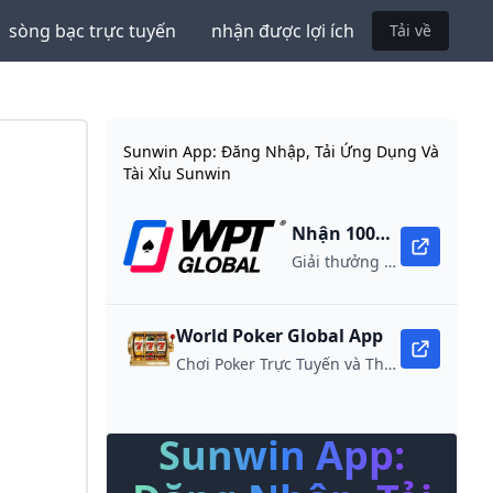
sòng bạc trực tuyến
nhận được lợi ích
Tải về
app tài xỉu sunwin
Sunwin App: Đăng Nhập, Tải Ứng Dụng Và
WPT Global vs GGPoker: Bạn nên chọn nền tả
Tài Xỉu Sunwin
Trò chơi roulette lần đầu tiên được chơi ở đâu 
Dự đoán MB 247 - Dự đoán xổ số miền Bắc h
Nhận 100% hoàn tiền khi nạp lần đầu
Embarcados Contest
Giải thưởng hàng ngày đảm bảo 10,000 USD
Dự Đoán XSMN - Soi Cầu Xổ Số Miền Nam Hôm
Dự đoán XSMB - Dự đoán xổ số miền Bắc hôm 
Dự đoán XSMB 23/7/2024 - Soi cầu xổ số miền
World Poker Global App
Poker World chào đón một con ngựa siêu tối!
Chơi Game Bài Tiến Lên Miền Nam Miễn Phí
Chơi Poker Trực Tuyến và Thắng Tiền Thật.
Kết quả XSMB ngày 20/2 - Dự đoán soi cầu trực
Sòng bạc trực tuyến đáng tin cậy nhất: WPT Gl
sunwin đăng nhập
Sunwin App:
S
sunwin đăng nhập
Dự đoán xổ số- Dự đoán KẾT QUẢ XỔ SỐ MIỀ
Những quốc gia nào có thể chơi WPTGlobal v
Một người phụ nữ hướng dẫn lựa chọn đồ chơi
T