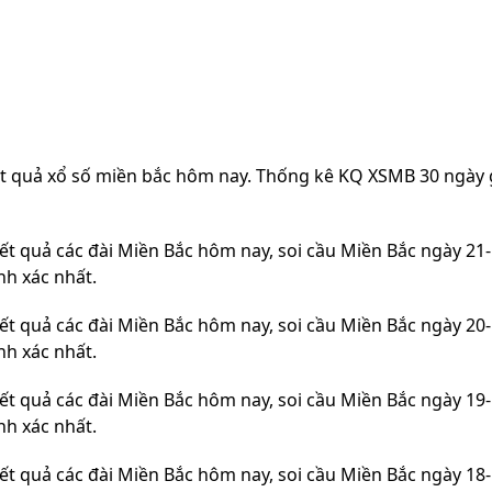
oker
hần tài
oker người Úc James Obst
phí Lô Đẹp Hôm Nay
 nay
ư một máy nghiền cánh đồng lớn
m nay
au ngày đầu tiên
024?
được 585.359 đô la Úc
như một máy nghiền cánh đồng lớn
oid
qua các vệ tinh mua thấp
iệu euro! Làm thế nào một cú sốc nghiệp dư mọi người ở Ept
oi Cầu MB chuẩn nhất Hom Nay
ông chi tiêu
ết quả xổ số miền bắc hôm nay. Thống kê KQ XSMB 30 ngày
 lớn của các nhà đầu tư - DNTT online
uper High Roller Series
ng bạc JP Poker ở Ireland
i $ 3580 phần thưởng
cầu XSMB
Showdown
 Soi Cầu MB chuẩn nhất
t quả các đài Miền Bắc hôm nay, soi cầu Miền Bắc ngày 21-
biệt ngày hôm sau
ơi miễn phí
ính xác nhất.
i Poker người Úc James Obst
 DĐXS
t quả các đài Miền Bắc hôm nay, soi cầu Miền Bắc ngày 20-
hơi vào năm 2025
ính xác nhất.
 tiếp xổ số miền Bắc hôm nay Thời Đại
iến lược cho năm 2025
t quả các đài Miền Bắc hôm nay, soi cầu Miền Bắc ngày 19-
thể thao
ính xác nhất.
lớn người chơi poker không được bỏ lỡ nó!
t quả các đài Miền Bắc hôm nay, soi cầu Miền Bắc ngày 18-