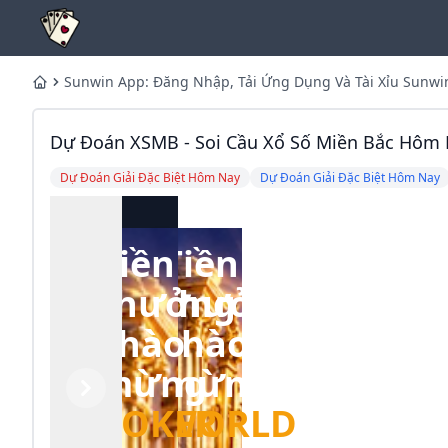
Sunwin App: Đăng Nhập, Tải Ứng Dụng Và Tài Xỉu Sunwi
Home
sunwin đăng nhập
tải app sunwin
Dự Đoán XSMB - Soi Cầu Xổ Số Miền Bắc Hôm
Dự đoán xổ số Miền Nam soi cau xs mn du doan xsmn
Cory Zeidman nhận tội về kế hoạch gian lận cá cược th
Luật Chơi Poker Online tại DA88
Tôi có thể chơi GGPoker ở Mỹ không?
Dự Đoán Giải Đặc Biệt Hôm Nay
Dự Đoán Giải Đặc Biệt Hôm Nay
Hướng dẫn rút tiền toàn cầu của WPT: Tiền mặt được t
WPT Global Cow Boy: Quan điểm của người chơi
sunwin app
Dự đoán số de hôm nay – Xin số đề hôm nay chính xác
Dự đoán xổ số Miền Nam soi cau xs mn du doan xsmn
Thống kê xổ số giải đặc biệt theo tháng kết quả xsm
Trang quốc tế dự đoán tỷ số trận Man United – Liverpo
Dự đoán XSMB 4/6 - Thống kê dự đoán Xổ Số Miền Bắc 
Tiền
Tiền
Dự đoán giải đặc biệt ngày mai - Thống kê giải đặc 
Dự đoán giải đặc biệt ngày mai - Thống kê giải đặc bi
WPT Global có ứng dụng di động không?
Sách hướng dẫn giải đấu WPT Playground 2024
Thống Kê Giải Đặc Biệt Ngày Hôm Sau Ngày Mai - Ket
THẢO LUẬN DỰ ĐOÁN XSMB Forumketqua.net - Diễn đàn
thưởng
thưởng
Phil Ivey tổ chức trò chơi gặp gỡ lễ hội tại Wynn Las
Chơi Tiến Lên Miền Nam Offline: Hướng Dẫn Tải Game 
Ngôi sao đang lên của Brazil gây sốc cho tất cả mọi n
Vincent Meli tăng lên 100.000 với K♣️ J♣️ Francois Tosqu
chào
chào
Sunwin Đăng Nhập: Hướng Dẫn Kiểm Tra Địa Chỉ Mật K
Frank Stepuchin dẫn đầu RRPO WPT Seminole 2024 sau
Dự đoán XSMB - Soi cầu MB - Dự đoán xổ số Miền Bắ
Lịch trình giải đấu toàn cầu WPT 2025
Dự đoán XSMB - Soi cầu MB - Dự đoán xổ số Miền Bắc c
mừng
mừng
Dự đoán giải đặc biệt ngày mai dựa vào giải đặc biệ
tài xỉu sunwin
tải app sunwin
Previous
Next
Dự đoán số de hôm nay – Xin số đề hôm nay chính x
Quy tắc mới cho Thiên đường WSOP: Thiết bị điện tử và
Dự đoán XSMB ngày 3/9/2024 - Thống kê XSMB thứ 3
POKER
WORLD
Những quốc gia nào có thể chơi WPTGlobal vào năm
Hyper Dash trong WPT Global là gì? Đi sâu vào hành đ
Dự đoán kết quả XSMB – Soi cầu MB chuẩn xác nhất 20