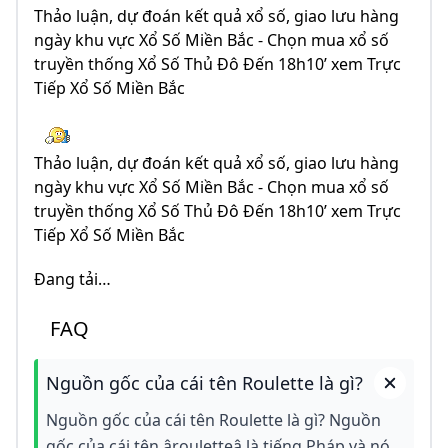
WPT Australia Returns: Thời điểm quan trọng của poker tiề
Frank Stepuchin dẫn đầu RRPO WPT Seminole 2024 sau ngà
Thảo luận, dự đoán kết quả xổ số, giao lưu hàng
Tùy chọn thanh toán tại EVERYGAME Poker: Giao dịch nha
Texas Holdem Flop có nghĩa là gì?
ngày khu vực Xổ Số Miền Bắc - Chọn mua xổ số
Làm cho Phil Ivey cười có thể biến thành một ngày trả lương
Thống kê xổ số giải đặc biệt theo tháng kết quả xsmb
truyền thống Xổ Số Thủ Đô Đến 18h10’ xem Trực
Soi Cầu XS - Dự Đoán KQXS - Dự Đoán Xổ Số 3 Miền hôm nay
Dự đoán XSMB 23/7/2024 - Soi cầu xổ số miền Bắc hôm nay
Tiếp Xổ Số Miền Bắc
Martin Tsvetanov giành chiến thắng trong sự kiện chính Eu
Kết quả XSMB ngày 9/10/2021 - Dự đoán soi cầu trực tiếp x
Giải vô địch tiền thưởng vàng: Cú sút hàng tuần của bạn ở
Giải vô địch WPT Prime trở lại với Jereld Sam Shining
XSMB 9/3 - Kết quả xổ số miền Bắc hôm nay 9/3/2021 - SXM
Quảng cáo mới nhất của WPT Global: vé cho một số tiền ch
Thảo luận, dự đoán kết quả xổ số, giao lưu hàng
Sòng bạc tiền thưởng hàng đầu không có tiền gửi vào năm 
Kết quả Xổ Số Miền Bắc hôm nay - XSMB - Xổ số Thủ Đô - 
ngày khu vực Xổ Số Miền Bắc - Chọn mua xổ số
truyền thống Xổ Số Thủ Đô Đến 18h10’ xem Trực
Tiếp Xổ Số Miền Bắc
Đang tải…
tài xỉu sunwin
app tài xỉu sunwin
FAQ
Sòng bạc toàn cầu WPT: Một cuộc phiêu lưu đầy thú vị
Martin Tsvetanov giành chiến thắng trong sự kiện chín
Lịch trình giải đấu toàn cầu WPT 2025
Cách đủ điều kiện tham gia các sự kiện trực tuyến củ
app tài xỉu sunwin
Nguồn gốc của cái tên Roulette là gì?
Tôi có thể chơi GGPoker ở Mỹ không?
Làm cho Phil Ivey cười có thể biến thành một ngày trả l
Giải vô địch thế giới WPT 2024 khai mạc tại Wynn Las Ve
XSMB Giải Đặc Biệt Bao Nhiêu Tiền?
Dự đoán XSMB 23/7/2024 - Soi cầu xổ số miền Bắc hôm
Chơi Game Bài Tiến Lên Miền Nam Miễn Phí
Nguồn gốc của cái tên Roulette là gì? Nguồn
Lễ hội mùa xuân toàn cầu WPT: 7.000.000 đô la giải 
Cuộc đua gay cấn dành cho Cầu thủ xuất sắc nhất WPT
Tiêu đề EPT củng cố danh tiếng của Stephen Song nh
gốc của cái tên ârouletteâ là tiếng Pháp và nó