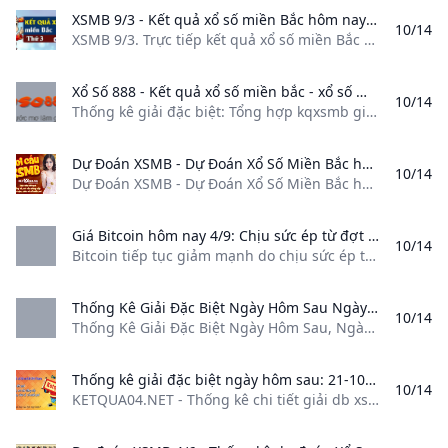
XSMB 9/3 - Kết quả xổ số miền Bắc hôm nay 9/3/2021 - SXMB 9/3 - dự đoán XSMB 10/3 XSMB 9/3. Trực tiếp kết quả xổ số miền Bắc hôm nay thứ 3 ngày 9/3/2021. XSMB thứ 3. KQXSMB. SXMB 9/3.
10/14
XSMB 9/3. Trực tiếp kết quả xổ số miền Bắc hôm nay thứ 3 ngày 9/3/2021. XSMB thứ 3. KQXSMB. SXMB 9/3. TQ13:12 | 09/03/2021 XSMB 9/3. Trực tiếp kết quả xổ số miền Bắc hôm nay thứ 3 ngày 9/3/2021. XSMB thứ 3. KQXSMB. SXMB 9/3. Sao chép liên kếtTheo dõi Baoquocte.vn trên XSMB 9/3. Theo dõi trực tiếp kết quả xổ số kiến thiết miền Bắc hôm nay, thứ 3 ngày 9 tháng 3 năm 2021 trên báo TGVN nhanh nhất và chính xác nhất.
Xổ Số 888 - Kết quả xổ số miền bắc - xổ số miền nam - xổ số miền trung Thống kê giải đặc biệt: Tổng hợp kqxsmb giải đặc biệt theo đầu đuôi tổng Gan cực đại của các bộ số giải đặc biệt
10/14
Thống kê giải đặc biệt: Tổng hợp kqxsmb giải đặc biệt theo đầu, đuôi, tổng, Gan cực đại của các bộ số giải đặc biệt Nuoilochuan247.Com - Soi cầu siêu víp vào là trúng SoiCauHay.Com - Chốt Số Lô Đề Siêu Víp Đẳng Cấp Nhất MB SoChuan247.Top - Chốt Số Chuẩn Xổ Số Miền Bắc Giúp Bạn Vào Bờ An Toàn Caulovang24h.com - Dịch Vụ Chốt Số Đẹp và Chuẩn Uy Tín Thống kê giải đặc biệt ngày 21/10 Thống kê giải đặc biệt là gì?
Dự Đoán XSMB - Dự Đoán Xổ Số Miền Bắc hôm nay - Soi Cầu MB chuẩn nhất Dự Đoán XSMB - Dự Đoán Xổ Số Miền Bắc hôm nay siêu chuẩn - Dự Đoán MB chính xác 100%. Tham khảo DD XSMB - Soi Cầu MB ngày mai chính xác miễn phí
10/14
Dự Đoán XSMB - Dự Đoán Xổ Số Miền Bắc hôm nay siêu chuẩn - Dự Đoán MB chính xác 100%. Tham khảo DD XSMB - Soi Cầu MB ngày mai chính xác, miễn phí
Giá Bitcoin hôm nay 4/9: Chịu sức ép từ đợt bán tháo lớn của các nhà đầu tư - DNTT online Bitcoin tiếp tục giảm mạnh do chịu sức ép từ đợt bán tháo lớn của các nhà đầu tư Mỹ trong bối cảnh thiếu các yếu tố đẩy giá tăng lên.
10/14
Bitcoin tiếp tục giảm mạnh do chịu sức ép từ đợt bán tháo lớn của các nhà đầu tư Mỹ trong bối cảnh thiếu các yếu tố đẩy giá tăng lên. Tài chính - Đầu tư08:38 AM 04/09/2024 Bitcoin tiếp tục giảm mạnh do chịu sức ép từ đợt bán tháo lớn của các nhà đầu tư Mỹ trong bối cảnh thiếu các yếu tố đẩy giá tăng lên. Giá Bitcoin hôm nay 31/8: Khó vượt mức kháng cự 61.
Thống Kê Giải Đặc Biệt Ngày Hôm Sau Ngày Mai - KetQua.Org Thống Kê Giải Đặc Biệt Ngày Hôm Sau Ngày Mai - KetQua.Org
10/14
Thống Kê Giải Đặc Biệt Ngày Hôm Sau, Ngày Mai - KetQua.Org
Thống kê giải đặc biệt ngày hôm sau: 21-10-2024 KETQUA04.NET - Thống kê chi tiết giải db xsmb ngày trước đó thống kê tần suất 2 số cuối giải đặc biệt thống kê chạm (đầu đuôi tổng) giải đặc biệt ngày hôm nay hàng năm thong ke xsmb từ năm 2000 đến nay.
10/14
KETQUA04.NET - Thống kê chi tiết giải db xsmb ngày trước đó, thống kê tần suất 2 số cuối giải đặc biệt, thống kê chạm (đầu, đuôi, tổng), giải đặc biệt ngày hôm nay hàng năm, thong ke xsmb từ năm 2000 đến nay. Thông báo Mời các bạn truy cập ketqua04.net - Link mới Ketqua.net Ketqua04.net kính chúc các bạn thật nhiều may mắn! Mketqua1.net - Link phụ của Ketqua.