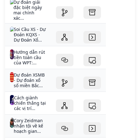
Dự đoán giải
đặc biệt ngày
mai chính
xác...
Soi Cầu XS - Dự
Đoán KQXS -
Dự Đoán Xổ...
Hướng dẫn rút
tiền toàn cầu
của WPT:...
Dự đoán XSMB
- Dự đoán xổ
số miền Bắc...
Cách giành
chiến thắng tại
các vị trí...
Cory Zeidman
nhận tội về kế
hoạch gian...