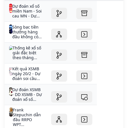
Dự đoán XSMB - Soi cầu MB - Dự đoán Miền Bắc hôm nay
Dự đoán xổ số
Đủ điều kiện cho sự kiện chính của WPT Global thông qu
miền Nam - Soi
cau MN - Dự...
Lịch thi WPT Châu Á Thái Bình Dương 2024-2025
Tương lai của trò chơi roulette là gì?
Sòng bạc tiền
Dự đoán MB - Thống kê xổ số miền Bắc XSMB hôm nay m
thưởng hàng
đầu không có...
du doan xsmb soi cau xo so mien bac hom nay mien phi
Sòng bạc toàn cầu WPT: Một cuộc phiêu lưu đầy thú vị
Thống kê xổ số
app tài xỉu sunwin
giải đặc biệt
theo tháng...
Là poker trực tuyến được gian lận?
Soi cầu XSMB 04/09/2024 - Dự đoán XSMB Thứ 4 miễn ph
Kết quả XSMB
Các giải đấu poker trực tuyến hàng đầu để xem và chơi 
ngày 20/2 - Dự
đoán soi cầu...
Lịch trình giải đấu toàn cầu WPT 2025
Dự đoán XSMT - Dự đoán xổ số miền Trung - Soi cầu MT
Dự đoán XSMB
Paulius Plausinaitis thắng GGMmillion$ SHR với số tiền 
- DD XSMB - Dự
11 ứng dụng và trò chơi poker hay nhất dành cho Androi
đoán xổ số...
Sử dụng mã tiền thưởng WPT777 để yêu cầu ưu đãi đặc bi
Frank
Kết quả XSMB ngày 9/10/2021 - Dự đoán soi cầu trực tiếp
Stepuchin dẫn
đầu RRPO
Rake Chase là gì?
WPT...