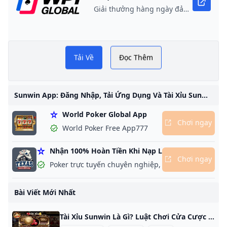
Chơi Game Bài Tiến Lên Miền Nam Miễn Phí
Giải thưởng hàng ngày đảm bảo 10,000 USD
Dự đoán giải đặc biệt ngày mai - Thống kê giải đặc bi
Dự đoán xổ số đại phát - Soi cầu xổ số đại phát miền Bắ
Những quốc gia nào có thể chơi WPTGlobal vào năm 2
Cách chơi WPT Global trên máy tính của bạn 2024
Dự Đoán Xổ Số Ba Miền - Dự Đoán KQXS Hôm Nay - DĐX
Tương lai của trò chơi roulette là gì?
Đánh giá về Everygame Poker: Hướng dẫn chơi Poker t
tải app sunwin
Dự đoán XSMB 23/7/2024 - Soi cầu xổ số miền Bắc hôm
ng Nhập,
Sunwin App: Đăng
sunwin app
WPT Global có ứng dụng di động không?
Các giải đấu hàng ngày từ WPT Global
Cách tải xuống đăng ký và Master WPT Global: 2025 Gu
Soi cầu MB - Soi cầu miền Bắc 24h chuẩn nhất - Soi cầu 
Xổ Số Miền Bắc Trực Tiếp Ở Đâu?
Top 5 sòng bạc trực tuyến năm 2025: chơi ở đâu và giành
Tải Về
Đọc Thêm
à Tài Xỉu
Tải Ứng Dụng Và 
Dự Đoán Xổ Số Ba Miền - Dự Đoán KQXS Hôm Nay - DĐX
Kèo Bóng Đá Châu Âu: Hướng Dẫn Chi Tiết và Cách Đọ
WPT Global có ứng dụng di động không?
n
Sunwin
PLAY 
Hyper Dash trong WPT Global là gì? Đi sâu vào hành độn
Dự đoán giải đặc biệt ngày mai dựa vào giải đặc biệt 
Cách tải xuống đăng ký và Master WPT Global: 2025 Guid
sunwin app
Thứ 4 XSMB Quay Ở Đâu? Địa Chỉ Nhà Đài Bắc Ninh Chính
Tương lai của trò chơi roulette là gì?
Sunwin App: Đăng Nhập, Tải Ứng Dụng Và Tài Xỉu Sunwin
Dự đoán XSMB 23/7/2024 - Soi cầu xổ số miền Bắc hôm n
APP TÀI XỈU S
Dự đoán xổ số Miền Nam soi cau xs mn du doan xsmn h
Dự đoán XSMB 19/7/2024 - Soi cầu xổ số miền Bắc hôm n
Dự đoán xổ số 3 miền - Phân tích kết quả xổ số ba miề
Soi cầu WAP - Dự Đoán xổ số 3 miền - Dự đoán XS 24H
World Poker Global App
Phương pháp dự đoán giải đặc biệt miền Bắc hôm nay hi
Đủ điều kiện cho sự kiện chính của WPT Global thông qu
Ai đã phát minh ra trò chơi roulette?
Chơi ngay
Rake Chase là gì?
World Poker Free App777
Dự đoán XSMB - Dự đoán xổ số miền Bắc hôm nay chuẩn
Dự Đoán Xổ Số Miền Bắc Diễn Đàn Xổ Số Thần Tài
Cuộc đua gay cấn dành cho Cầu thủ xuất sắc nhất WPT m
Dự Đoán Kết Quả Xổ Số Miền Bắc Hôm Nay Chính Xác Nh
Soi Cầu XS - Dự Đoán KQXS - Dự Đoán Xổ Số 3 Miền hôm n
Nhận 100% Hoàn Tiền Khi Nạp Lần Đầu
Giải vô địch WPT khơi dậy tinh thần của huyền thoại Pok
Luật Chơi Poker Online tại DA88
Soi cầu dự đoán XSMB chính xác 100 VIP hôm nay đánh l
Chơi ngay
Các giải đấu hàng ngày từ WPT Global
Poker trực tuyến chuyên nghiệp, giành giải thưởng
App Tài Xỉu Sunwin: Giao Diện Cửa Chơi Và Cách Kiểm Tra
Dự Đoán XSMB - Dự Đoán Xổ Số Miền Bắc hôm nay - Soi
tài xỉu sunwin
Soi cầu WAP - Dự Đoán xổ số 3 miền - Dự đoán XS 24H
tài xỉu sunwin
Thứ 4 XSMB Quay Ở Đâu? Địa Chỉ Nhà Đài Bắc Ninh Chính
Bài Viết Mới Nhất
Dự đoán XSMB - Soi cầu MB - Dự đoán Miền Bắc hôm nay
Chơi bài xì phé trực tuyến trên Android: Hướng dẫn năm
Công nghệ đã ảnh hưởng đến trò chơi roulette như thế 
Soi cầu XSMN 04/09/2024 - Dự đoán XSMN Thứ 4 miễn p
Dự đoán giải đặc biệt ngày mai - Thống kê giải đặc biệt 
sunwin app
Soi cầu XSMN 04/09/2024 - Dự đoán XSMN Thứ 4 miễn p
Tài Xỉu Sunwin Là Gì? Luật Chơi Cửa Cược Và Cách Đọc Kết Quả Tài Xỉu Sunwin Là Gì? Luật Chơi, Cửa Cược Và Cách Đọc Kết Quả Tài xỉu Sunwin là từ khóa thường được dùng khi người chơi tìm hiểu phiên bản tài xỉu xuất hiện trên các website hoặc ứng dụng mang tên Sunwin. Về nguyên tắc, tài xỉu là trò chơi dựa trên kết quả của ba viên xúc xắc. Người tham gia dự đoán một nhóm kết quả trước khi hệ thống công bố tổng điểm.
sunwin đăng nhập
Giá Bitcoin hôm nay 4/9: Chịu sức ép từ đợt bán tháo lớn
Dự đoán XSDNG - Soi cầu DNG - Dự đoán xổ số Đà Nẵng