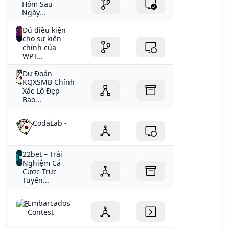
Hôm Sau
Ngày...
Đủ điều kiện
cho sự kiện
chính của
WPT...
Dự Đoán
KQXSMB Chính
Xác Lô Đẹp
Bao...
CodaLab -
22bet – Trải
Nghiệm Cá
Cược Trực
Tuyến...
Embarcados
Contest