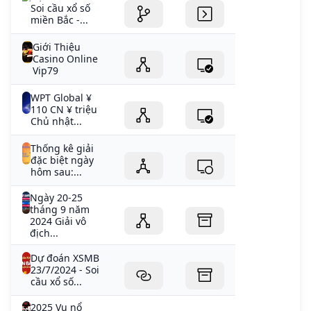
Soi cầu xổ số
miền Bắc -...
Giới Thiệu
Casino Online
Vip79
WPT Global ¥
110 CN ¥ triệu
Chủ nhật...
Thống kê giải
đặc biệt ngày
hôm sau:...
Ngày 20-25
tháng 9 năm
2024 Giải vô
địch...
Dự đoán XSMB
23/7/2024 - Soi
cầu xổ số...
2025 Vụ nổ