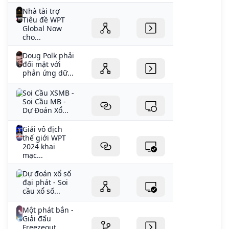
Nhà tài trợ
Tiêu đề WPT
Global Now
cho...
Doug Polk phải
đối mặt với
phản ứng dữ...
Soi Cầu XSMB -
Soi Cầu MB -
Dự Đoán Xổ...
Giải vô địch
thế giới WPT
2024 khai
mạc...
Dự đoán xổ số
đại phát - Soi
cầu xổ số...
Một phát bắn -
Giải đấu
Freezeout