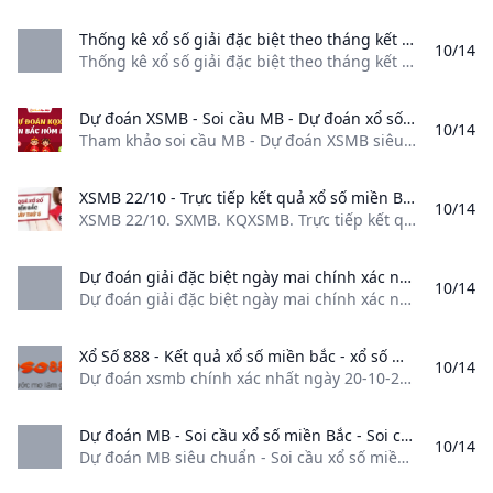
Thống kê xổ số giải đặc biệt theo tháng kết quả xsmb %!s()
10/14
Thống kê xổ số giải đặc biệt theo tháng kết quả xsmb
Dự đoán XSMB - Soi cầu MB - Dự đoán xổ số miền Bắc thần tài Tham khảo soi cầu MB - Dự đoán XSMB siêu chuẩn từ các cao thủ đầu mưng mủ. Dự đoán xổ số miền Bắc hôm nay siêu chính xác 100% và miễn phí DD MB
10/14
Tham khảo soi cầu MB - Dự đoán XSMB siêu chuẩn từ các cao thủ đầu mưng mủ. Dự đoán xổ số miền Bắc hôm nay siêu chính xác 100% và miễn phí, DD MB Dự đoán MB ​​​​​​được các chuyên gia tính toán và đưa ra kết quả dự đoán sớm nhất với tỷ lệ trúng cực cao được các siêu cao thủ trúng giải phân tích và dự báo, dựa trên bảng kết quả ngày hôm qua và đưa ra những cặp số soi cầu vip 4 số chính xác 100% ngày hôm nay trực tiếp may mắn nhất cho người chơi.
XSMB 22/10 - Trực tiếp kết quả xổ số miền Bắc hôm nay 22/10/2020 - dự đoán XSMB 23/10 XSMB 22/10. SXMB. KQXSMB. Trực tiếp kết quả xổ số kiến thiết miền Bắc hôm nay ngày 22 tháng 10 năm 2020. KQSXMB.
10/14
XSMB 22/10. SXMB. KQXSMB. Trực tiếp kết quả xổ số kiến thiết miền Bắc hôm nay ngày 22 tháng 10 năm 2020. KQSXMB. 17:41 | 22/10/2020 XSMB 22/10. SXMB. KQXSMB. Trực tiếp kết quả xổ số kiến thiết miền Bắc hôm nay ngày 22 tháng 10 năm 2020. KQSXMB. Sao chép liên kếtTheo dõi Baoquocte.vn trên XSMB 22/10. Báo TG&VN sẽ cập nhật trực tiếp kết quả xổ số miền Bắc hôm nay, thứ Năm ngày 22 tháng 10 năm 2020 và xem lại toàn bộ kết quả xổ số nhiều ngày trước đó tại đây.
Dự đoán giải đặc biệt ngày mai chính xác nhất 100 - Soi cầu BTĐ Dự đoán giải đặc biệt ngày mai chính xác nhất soi cầu Đề miền bắc Dự đoán số đề Miền Bắc ngày mai đưa ra các con số đẹp có xác suất tỷ lệ về cao cho ngày mai.
10/14
Dự đoán giải đặc biệt ngày mai chính xác nhất, soi cầu Đề miền bắc, Dự đoán số đề Miền Bắc ngày mai, đưa ra các con số đẹp, có xác suất tỷ lệ về cao cho ngày mai. Thứ hai, 21/10/2024 - 09:004.1 /5 của 31 đánh giá Dự đoán giải đặc biệt ngày mai chính xác nhất, soi cầu Đề miền bắc, Dự đoán số đề Miền Bắc ngày mai, đưa ra các con số đẹp, có xác suất tỷ lệ về cao cho ngày mai dựa trên những thống kê, phân tích của chuyên gia soi cầu XSMB dựa vào kết quả của những lần quay trước.
Xổ Số 888 - Kết quả xổ số miền bắc - xổ số miền nam - xổ số miền trung Dự đoán xsmb chính xác nhất ngày 20-10-2024
10/14
Dự đoán xsmb chính xác nhất ngày 20-10-2024 Nuoilochuan247.Com - Soi cầu siêu víp vào là trúng SoiCauHay.Com - Chốt Số Lô Đề Siêu Víp Đẳng Cấp Nhất MB SoChuan247.Top - Chốt Số Chuẩn Xổ Số Miền Bắc Giúp Bạn Vào Bờ An Toàn Caulovang24h.com - Dịch Vụ Chốt Số Đẹp và Chuẩn Uy Tín Xem thống kê chi tiết Xem thêm về xổ số Miền Bắc Dự đoán xsmbSoi cầu xsmbThống kê xsmbKết quả xổ số Miền Bắc: xsmbThống kê nâng cao: xổ số miền bắc thống kê 100 ngày 20-10-2024Chuyên mục thống kê, dự đoán, soi cầu xổ số 3 miền hàng ngày tại website xoso888vn.
Dự đoán MB - Soi cầu xổ số miền Bắc - Soi cầu XSMB Win 2888 Asia Dự đoán MB siêu chuẩn - Soi cầu xổ số miền Bắc hôm nay chính xác 100% miễn phí từ cao thủ chốt số miền Bắc. Soi cầu XSMB Win2888 hôm nay DD XSMB Asia VIP
10/14
Dự đoán MB siêu chuẩn - Soi cầu xổ số miền Bắc hôm nay chính xác 100%, miễn phí từ cao thủ chốt số miền Bắc. Soi cầu XSMB Win2888 hôm nay , DD XSMB Asia VIP Nội dung bài viết ✔️ Chốt số giờ vàng dự đoán xổ số miền Bắc ngày 21/10/2024 Chốt số đề, lô tô hôm nay Dàn đề 36 con số bất bại Dàn đề 20 số nuôi ngày 21/10/2024 Dàn đề 10 số đẹp nhất hôm nay ✔️ Phân tích xổ số miền Bắc ngày 21/10/2024 Xem lại bảng kết quả ngày hôm qua 20/10/2024 Phân tích MB ngày 21/10/2024 ✔️ Thống kê XSMB ngày 21/10/2024 Thống kê lô gan MB lâu về Thống kê lô về nhiều nhất trong tháng Thống kê MB 100 ngày theo giải đặc biệt ✔️ Soi cầu XSMB 21/10/2024 chính xác nhất Soi cầu bạc nhớ MB ngày 21/10/2024 Soi cầu bạc nhớ lô tô miền Bắc ngày 21/10/2024 Rồng Bạch Kim soi cầu bạch thủ lô tô miền Bắc Soi cầu miền Bắc ngày 20 tháng 10 năm 2024 theo Pascal ✔️ Quay thử XSMB giờ hoàng đạo ngày 21/10/2024 Soi cầu XSMB 21/10/2024 - Dự đoán xổ số miền Bắc hôm nay miễn phí, soi cầu lô chính xác miễn phí 100 % đánh là thắng không sợ lỗ được phân tích và nhận định bởi các chuyên gia giỏi nhất, cho người xem có được các cặp số lô tô chuẩn, độc thủ đề, 3 càng VIP đánh đâu thắng đó.