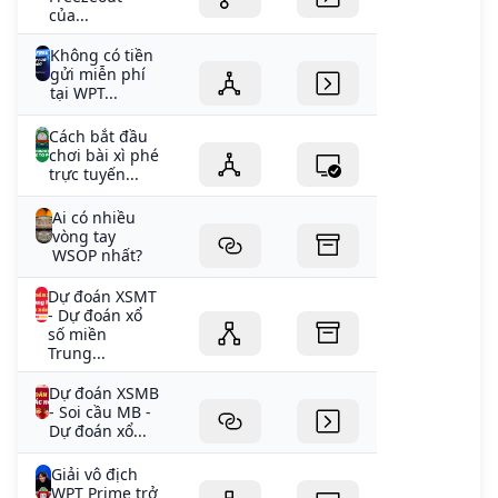
của...
Không có tiền
gửi miễn phí
tại WPT...
Cách bắt đầu
chơi bài xì phé
trực tuyến...
Ai có nhiều
vòng tay
WSOP nhất?
Dự đoán XSMT
- Dự đoán xổ
số miền
Trung...
Dự đoán XSMB
- Soi cầu MB -
Dự đoán xổ...
Giải vô địch
WPT Prime trở