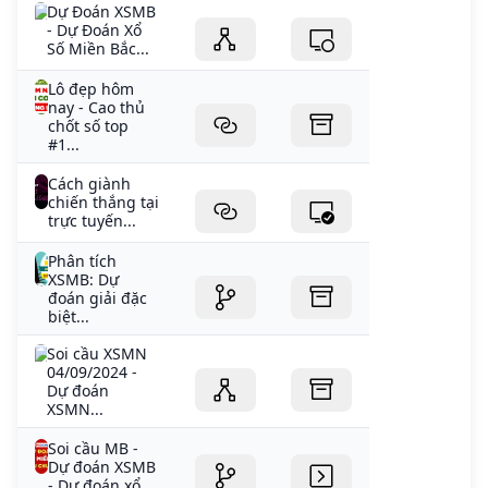
Dự Đoán XSMB
- Dự Đoán Xổ
Số Miền Bắc...
Lô đẹp hôm
nay - Cao thủ
chốt số top
#1...
Cách giành
chiến thắng tại
trực tuyến...
Phân tích
XSMB: Dự
đoán giải đặc
biệt...
Soi cầu XSMN
04/09/2024 -
Dự đoán
XSMN...
Soi cầu MB -
Dự đoán XSMB
- Dự đoán xổ...