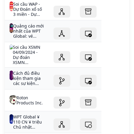
Soi cầu WAP -
Dự Đoán xổ số
3 miền - Dự...
Quảng cáo mới
nhất của WPT
Global: vé...
Soi cầu XSMN
04/09/2024 -
Dự đoán
XSMN...
Cách đủ điều
kiện tham gia
các sự kiện...
Roton
Products Inc.
WPT Global ¥
110 CN ¥ triệu
Chủ nhật...