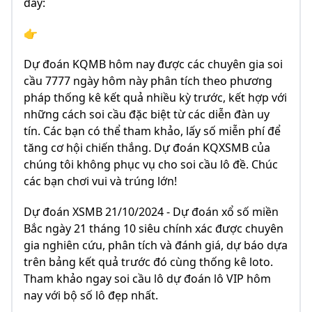
đây:
👉
Dự đoán KQMB hôm nay được các chuyên gia soi
cầu 7777 ngày hôm này phân tích theo phương
pháp thống kê kết quả nhiều kỳ trước, kết hợp với
những cách soi cầu đặc biệt từ các diễn đàn uy
tín. Các bạn có thể tham khảo, lấy số miễn phí để
tăng cơ hội chiến thắng. Dự đoán KQXSMB của
chúng tôi không phục vụ cho soi cầu lô đề. Chúc
các bạn chơi vui và trúng lớn!
Dự đoán XSMB 21/10/2024 - Dự đoán xổ số miền
Bắc ngày 21 tháng 10 siêu chính xác được chuyên
gia nghiên cứu, phân tích và đánh giá, dự báo dựa
trên bảng kết quả trước đó cùng thống kê loto.
Tham khảo ngay soi cầu lô dự đoán lô VIP hôm
nay với bộ số lô đẹp nhất.