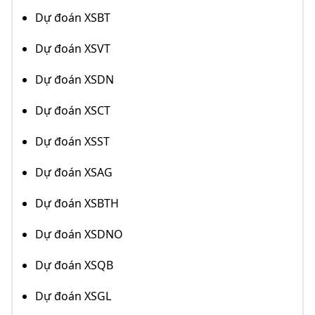
Dự đoán XSBT
Dự đoán XSVT
Dự đoán XSDN
Dự đoán XSCT
Dự đoán XSST
Dự đoán XSAG
Dự đoán XSBTH
Dự đoán XSDNO
Dự đoán XSQB
Dự đoán XSGL