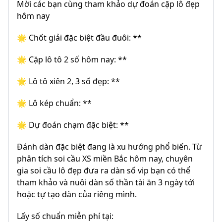
Mời các bạn cùng tham khảo dự đoán cặp lô đẹp
hôm nay
🌟 Chốt giải đặc biệt đầu đuôi: **
🌟 Cặp lô tô 2 số hôm nay: **
🌟 Lô tô xiên 2, 3 số đẹp: **
🌟 Lô kép chuẩn: **
🌟 Dự đoán chạm đặc biệt: **
Đánh dàn đặc biệt đang là xu hướng phổ biến. Từ
phân tích soi cầu XS miền Bắc hôm nay, chuyên
gia soi cầu lô đẹp đưa ra dàn số vip bạn có thể
tham khảo và nuôi dàn số thần tài ăn 3 ngày tới
hoặc tự tạo dàn của riêng mình.
Lấy số chuẩn miễn phí tại: