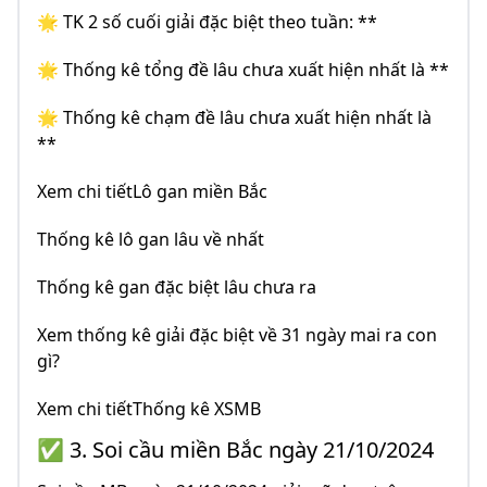
🌟 TK 2 số cuối giải đặc biệt theo tuần: **
🌟 Thống kê tổng đề lâu chưa xuất hiện nhất là **
🌟 Thống kê chạm đề lâu chưa xuất hiện nhất là
**
Xem chi tiếtLô gan miền Bắc
Thống kê lô gan lâu về nhất
Thống kê gan đặc biệt lâu chưa ra
Xem thống kê giải đặc biệt về 31 ngày mai ra con
gì?
Xem chi tiếtThống kê XSMB
✅ 3. Soi cầu miền Bắc ngày 21/10/2024