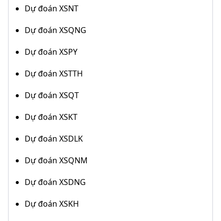
Dự đoán XSNT
Dự đoán XSQNG
Dự đoán XSPY
Dự đoán XSTTH
Dự đoán XSQT
Dự đoán XSKT
Dự đoán XSDLK
Dự đoán XSQNM
Dự đoán XSDNG
Dự đoán XSKH