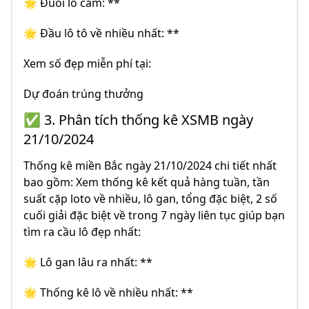
🌟 Đuôi lô câm: **
🌟 Đầu lô tô về nhiều nhất: **
Xem số đẹp miễn phí tại:
Dự đoán trúng thưởng
✅ 3. Phân tích thống kê XSMB ngày
21/10/2024
Thống kê miền Bắc ngày 21/10/2024 chi tiết nhất
bao gồm: Xem thống kê kết quả hàng tuần, tần
suất cặp loto về nhiều, lô gan, tổng đặc biệt, 2 số
cuối giải đặc biệt về trong 7 ngày liên tục giúp bạn
tìm ra cầu lô đẹp nhất:
🌟 Lô gan lâu ra nhất: **
🌟 Thống kê lô về nhiều nhất: **