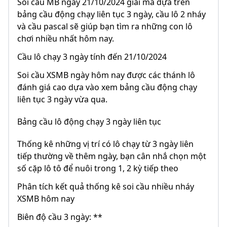
Soi cầu MB ngày 21/10/2024 giải mã dựa trên
bảng cầu động chạy liên tục 3 ngày, cầu lô 2 nháy
và cầu pascal sẽ giúp bạn tìm ra những con lô
chơi nhiều nhất hôm nay.
Cầu lô chạy 3 ngày tính đến 21/10/2024
Soi cầu XSMB ngày hôm nay được các thánh lô
đánh giá cao dựa vào xem bảng cầu động chạy
liên tục 3 ngày vừa qua.
Bảng cầu lô động chạy 3 ngày liên tục
Thống kê những vị trí có lô chạy từ 3 ngày liên
tiếp thường về thêm ngày, bạn cân nhắ chọn một
số cặp lô tô để nuôi trong 1, 2 kỳ tiếp theo
Phân tích kết quả thống kê soi cầu nhiều nháy
XSMB hôm nay
Biên độ cầu 3 ngày: **