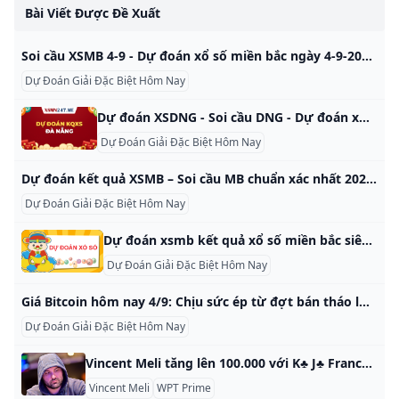
sunwin đăng nhập
tài xỉu sunwin
Bài Viết Được Đề Xuất
Cách tải xuống WPTGO và bắt đầu
XSMB 22/10 - Trực tiếp kết quả xổ số miền Bắc hôm nay 
Tiền thưởng chào mừng sòng bạc trực tuyến không có ti
Soi cầu XSMB 4-9 - Dự đoán xổ số miền bắc ngày 4-9-202
XSMB 22/10 - Trực tiếp kết quả xổ số miền Bắc hôm nay 
Xổ Số Miền Bắc Trực Tiếp Ở Đâu?
Sòng bạc tiền thưởng hàng đầu không có tiền gửi vào nă
Phương pháp dự đoán giải đặc biệt miền Bắc hôm nay hi
Dự đoán xổ số 3 miền - Phân tích kết quả xổ số ba miền f
Xổ Số Miền Bắc Trực Tiếp Ở Đâu?
Tôi có thể chơi GGPoker ở Mỹ không?
sunwin app
WPT Global ¥ 110 CN ¥ triệu Chủ nhật Hyper PKO Show
Soi cầu XSMB 4-9 - Dự đoán xổ số miền bắc ngày 4-9-2024 Soi cầu XSMB 4-9 - Dự đoán xổ số miền bắc ngày 4-9-2024. Tham khảo soi cầu dự đoán XSMB chính xác 100 thứ 4 ngày 4 tháng 9 năm 2024. Soi cầu 247 rồng bạch kim vip miễn phí hôm nay ngày 4-9 siêu chuẩn mỗi ngày. Kết quả soi cầu dự đoán XSMB chính xác 100 tại nuoilokhung247.blog được thực hiện bởi đội ngũ chuyên gia, công nghệ hiện đại cùng sự hậu thuẫn của hàng ngàn thành viên tại diễn đàn.
WPT Global vs GGPoker: Bạn nên chọn nền tảng poker n
XSMB thứ 4 dự đoán - Soi cầu xổ số miền Bắc thứ tư hàn
11 ứng dụng và trò chơi poker hay nhất dành cho Androi
Một phát bắn - Giải đấu Freezeout của WPT Global
Cách tải xuống WPTGO và bắt đầu
Soi Cầu XSMB - Soi Cầu MB - Dự Đoán Xổ Số Miền Bắc H
Roton Products Inc.
Dự Đoán Giải Đặc Biệt Hôm Nay
Các giải đấu poker trực tuyến hàng đầu để xem và chơi 
Vui Cùng Dafabet – Khám Phá Thế Giới Cá Cược Đẳng Cấ
Dự đoán XSMT - Dự đoán xổ số miền Trung - Soi cầu MT
Top 5 Nhà Cái Uy Tín Nhất Việt Nam 2024
Dự đoán MB - Thống kê xổ số miền Bắc XSMB hôm nay m
Dự đoán xổ số Miền Nam soi cau xs mn du doan xsmn h
Soi cầu XSMB 04/09/2024 - Dự đoán XSMB Thứ 4 miễn ph
Hướng dẫn rút tiền toàn cầu của WPT: Tiền mặt được thự
Dự đoán kết quả XSMB – Soi cầu MB chuẩn xác nhất 2023
WPT Global từ Chủ nhật Hyper PKO Showdown: Mua thấp
Quy tắc mới cho Thiên đường WSOP: Thiết bị điện tử và H
Giải vô địch tiền thưởng vàng: Cú sút hàng tuần của bạn
Giải vô địch tiền thưởng vàng: Cú sút hàng tuần của bạn
Giới Thiệu Casino Online BK8
Dự đoán XSDNG - Soi cầu DNG - Dự đoán xổ số Đà Nẵng hôm nay Dự đoán XSDNG - Soi cầu DNG ✔️ Dự đoán xổ số Đà Nẵng thần tài hôm nay chính xác nhất.✔️ Tham khảo soi cầu XSDNG, soi cầu Đà Nẵng 24h VIP 568 miễn phí cực chuẩn Dự đoán XSDNG 19/10 - Soi cầu xổ số Đà Nẵng ngày 19/10/2024 Dự đoán XSDNG 19/10/2024✔️Soi cầu xổ số Đà Nẵng thứ 7 ngày 19 tháng 10 năm 2024 miễn phí chính xác n…
Sự trở lại của Shevliakov giành giải thưởng hàng triệu 
WPT Australia Returns: Thời điểm quan trọng của poker t
Lịch thi WPT Châu Á Thái Bình Dương 2024-2025
Soi cầu dự đoán XSMB chính xác 100 VIP hôm nay đánh l
Dự Đoán Giải Đặc Biệt Hôm Nay
Lô đẹp hôm nay - Cao thủ chốt số top #1 hôm nay đánh c
Dự đoán XSMB ngày hôm nay chuẩn nhất
Soi cầu XSMB 4-9 - Dự đoán xổ số miền bắc ngày 4-9-202
Ai đã phát minh ra trò chơi roulette?
Chơi Game Bài Tiến Lên Miền Nam Miễn Phí
Dự đoán MB 247 - Dự đoán xổ số miền Bắc hôm nay BAN
WPT Global có ứng dụng di động không?
Dự đoán kết quả XSMB – Soi cầu MB chuẩn xác nhất 2023 Soi cầu MB là gì? Soi cầu miền bắc tại nhà cái Kubet mang tới những dữ liệu thống kê quan trọng nào cho người chơi? Các phương pháp soi cầu MB hiệu quả nhất hiện nay. KU AZ vui chơi thoả thích ngay tức thì, mọi lúc mọi nơi Soi cầu mb – Dự đoán xsmb – Soi cầu Kubet ngày hôm nay Posted on 10 Tháng Một, 20225 Tháng hai, 2023 by AdminSoi cầu được hiểu như cách soi kèo bóng đá vậy.
Dự đoán XSMB - Soi cầu MB - Dự đoán Miền Bắc hôm nay
Giải vô địch WPT khơi dậy tinh thần của huyền thoại Pok
Soi Cầu XS - Dự Đoán KQXS - Dự Đoán Xổ Số 3 Miền hôm n
Dự Đoán Giải Đặc Biệt Hôm Nay
Ai đã phát minh ra trò chơi roulette?
Thống Kê Giải Đặc Biệt Ngày Hôm Sau Ngày Mai - KetQu
Dự đoán kết quả XSMB – Soi cầu MB chuẩn xác nhất 2023
tải app sunwin
Điều khoản tiền thưởng toàn cầu của WPT: Tiền mặt được
Dự đoán xsmb kết quả xổ số miền bắc siêu chính xác hôm nay Phân tích mb - Dự đoán kết quả xổ số miền bắc siêu chính xác nhất hôm nay miễn phí 100%. Dự đoán XSMB nhận định cặp số đẹp siêu chuẩn Thống kê XSMB 20/10/2024 nhận định xổ số miền Bắc hôm nay siêu chuẩn xác. Tham khảo nhận định miền Bắc miễn phí, phân tích thống kê XSMB Chủ Nhật hàng tuần. Thống kê XSMB 19/10/2024 nhận định xổ số miền Bắc hôm nay siêu chuẩn xác.
sunwin đăng nhập
Ai đã phát minh ra trò chơi roulette?
Dự đoán MB - Soi cầu xổ số miền Bắc - Soi cầu XSMB Win 
Tải App Sunwin: Hướng Dẫn Kiểm Tra Và Cài Đặt Trên An
Dự Đoán Giải Đặc Biệt Hôm Nay
Dự đoán xổ số miền Nam - Soi cau MN - Dự đoán XSMN th
tải app sunwin
James Obst giành chức vô địch WPT Australia và giành đư
Giá Bitcoin hôm nay 4/9: Chịu sức ép từ đợt bán tháo lớn của các nhà đầu tư - DNTT online Bitcoin tiếp tục giảm mạnh do chịu sức ép từ đợt bán tháo lớn của các nhà đầu tư Mỹ trong bối cảnh thiếu các yếu tố đẩy giá tăng lên. Tài chính - Đầu tư08:38 AM 04/09/2024 Bitcoin tiếp tục giảm mạnh do chịu sức ép từ đợt bán tháo lớn của các nhà đầu tư Mỹ trong bối cảnh thiếu các yếu tố đẩy giá tăng lên. Giá Bitcoin hôm nay 31/8: Khó vượt mức kháng cự 61.
WPT Global vs GGPoker: Bạn nên chọn nền tảng poker n
Soi cầu WAP - Dự Đoán xổ số 3 miền - Dự đoán XS 24H
Soi cầu XSMB 04/09/2024 - Dự đoán XSMB Thứ 4 miễn ph
Cách tải xuống đăng ký và Master WPT Global: 2025 Guid
Hướng dẫn rút tiền toàn cầu của WPT: Tiền mặt được thự
Dự đoán XSDNG - Soi cầu DNG - Dự đoán xổ số Đà Nẵng
Dự Đoán Giải Đặc Biệt Hôm Nay
Dự đoán XSMB - Soi cầu MB - Dự đoán Miền Bắc hôm nay
Bạn có biết trò chơi poker trực tuyến WPTGO
Ai đã phát minh ra trò chơi roulette?
sunwin đăng nhập
Vincent Meli tăng lên 100.000 với K♣️ J♣️ Francois Tosques Call với K♦️ 10♥️ Bàn tay số 89 – Vincent Meli mở màn tới 100.000 từ nút với K♣️J♣️ và nhận được cuộc gọi từ Francois Tosques trong big blind với K ♦️ 10♥️. Vào ngày 10♠️ 9♥️ 5♣️ flop, Tosques check-call so với mức cược 125.000 từ Meli. J♠️ kết thúc ở lượt và Tosques check-call so với mức cược 400.000 từ Meli. Con sông 2♣️ hoàn thành bàn cờ và Tosques kiểm tra một lần nữa.
du doan xsmb soi cau xo so mien bac hom nay mien phi
Dự đoán XSMB - Soi cầu MB - Dự đoán Miền Bắc hôm nay
Thống kê giải đặc biệt ngày hôm sau: 21-10-2024
Giới Thiệu Casino Online Vip79
Vincent Meli
WPT Prime
Tải App Sunwin: Hướng Dẫn Kiểm Tra Và Cài Đặt Trên An
Là poker trực tuyến được gian lận?
Trang quốc tế dự đoán tỷ số trận Man United – Liverpool
Dự đoán XSMB - Soi cầu MB - Dự đoán Xổ số Miền Bắc