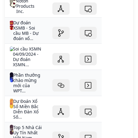
Roton
Products
Inc.
Dự đoán
XSMB - Soi
cầu MB - Dự
đoán xổ...
Soi cầu XSMN
04/09/2024 -
Dự đoán
XSMN...
Phần thưởng
chào mừng
mới của
WPT...
Dự Đoán Xổ
Số Miền Bắc
Diễn Đàn Xổ
Số...
Top 5 Nhà Cái
Uy Tín Nhất
Việt Nam