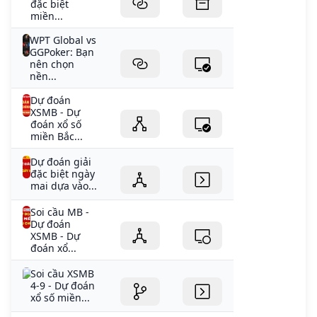
đặc biệt
miền...
WPT Global vs
GGPoker: Bạn
nên chọn
nền...
Dự đoán
XSMB - Dự
đoán xổ số
miền Bắc...
Dự đoán giải
đặc biệt ngày
mai dựa vào...
Soi cầu MB -
Dự đoán
XSMB - Dự
đoán xổ...
Soi cầu XSMB
4-9 - Dự đoán
xổ số miền...