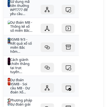
Sử dụng mã
tiền thưởng
WPT777 để
yêu cầu...
Dự đoán MB -
Thống kê xổ
số miền Bắc...
XSMB 9/3 -
Kết quả xổ số
miền Bắc
hôm...
Cách giành
chiến thắng
tại trực
tuyến...
Dự đoán
XSMB - Soi
cầu MB - Dự
đoán Xổ...
Phương pháp
dự đoán giải