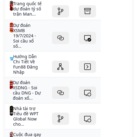
Trang quốc tế
dự đoán tỷ số
trận Man...
Dự đoán
XSMB
19/7/2024 -
Soi cầu xổ
số...
Hướng Dẫn
Chi Tiết Về
Fun88 Đăng
Nhập
Dự đoán
XSDNG - Soi
cầu DNG - Dự
đoán xổ...
Nhà tài trợ
Tiêu đề WPT
Global Now
cho...
Cuộc đua gay