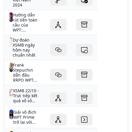
2024
Hướng dẫn
rút tiền toàn
cầu của
WPT:...
Dự đoán
XSMB ngày
hôm nay
chuẩn nhất
Frank
Stepuchin
dẫn đầu
RRPO WPT...
XSMB 22/10 -
Trực tiếp kết
quả xổ số...
Giải vô địch
WPT Prime
trở lại với...