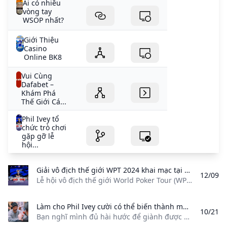
Ai có nhiều
vòng tay
WSOP nhất?
Giới Thiệu
Casino
Online BK8
Vui Cùng
Dafabet –
Khám Phá
Thế Giới Cá...
Phil Ivey tổ
chức trò chơi
gặp gỡ lễ
hội...
sunwin đăng nhập
tài xỉu sunwin
app tài xỉu sunwin
Giải vô địch thế giới WPT 2024 khai mạc tại Wynn Las Vegas: Điều gì sẽ xảy ra Lễ hội vô địch thế giới WPT 2024 đang diễn ra tại Wynn Las Vegas hứa hẹn các giải đấu poker quy mô lớn bao gồm Giải vô địch Prime trị giá 1.100 USD và Giải vô địch thế giới WPT trị giá 10.400 USD.
Các giải đấu poker trực tuyến hàng đầu để xem và chơi 
12/09
Hôm nay đánh con gì đánh số mấy
Giải vô địch tiền thưởng vàng: Cú sút hàng tuần của bạn ở
Lễ hội vô địch thế giới World Poker Tour (WPT) đã quay trở lại Wynn Las Vegas cho một mùa giải 2024 đầy hành động. Bắt đầu từ ngày 3 tháng 12, lễ hội có một lịch trình giải đấu phong phú, bao gồm Giải vô địch WPT Prime trị giá 1.100 đô la rất được mong đợi và Giải vô địch thế giới WPT trị giá 10.400 đô la.
CodaLab -
Giới Thiệu Casino Online BK8
Doug Polk phải đối mặt với phản ứng dữ dội khi chơi trong 
Sự ra đời của sòng bạc trực tuyến đã tác động đến trò ch
Dự Đoán Xổ Số Ba Miền - Dự Đoán KQXS Hôm Nay - DĐXS
Giới Thiệu Casino Online BK8
Làm cho Phil Ivey cười có thể biến thành một ngày trả lương 1 triệu đô la Nếu bạn có thể khiến Phil Ivey cười trong 60 giây hoặc ít hơn bạn có thể giành được Hộ chiếu Vàng cho Giải thưởng mời gọi 5 triệu đô la ClubWPT Gold sắp tới vào tháng 12.
Dự Đoán Xổ Số Miền Bắc Diễn Đàn Xổ Số Thần Tài
10/21
Giải vô địch thế giới WPT 2024 khai mạc tại Wynn Las Vegas:
Hyper Dash trong WPT Global là gì? Đi sâu vào hành động 
Bạn nghĩ mình đủ hài hước để giành được 1 triệu USD? Tham gia ClubWPT Gold $5M Freeroll Invitational! Bạn có đủ khả năng để khiến huyền thoại poker Phil Ivey bật cười không? Bây giờ là cơ hội để bạn giành được Hộ chiếu Vàng để tham gia ClubWPT Gold $5M Freeroll Invitational vào tháng 12! Có một số cách để đảm bảo vị trí của bạn, bao gồm xổ số và các cuộc thi trên mạng xã hội do đại sứ WPT tổ chức.
Thống Kê Giải Đặc Biệt Ngày Hôm Sau Ngày Mai - KetQu