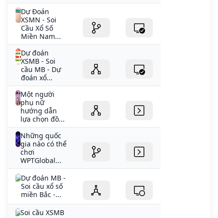
Dự Đoán
XSMN - Soi
Cầu Xổ Số
Miền Nam...
Dự đoán
XSMB - Soi
cầu MB - Dự
đoán xổ...
Một người
phụ nữ
hướng dẫn
lựa chọn đồ...
Những quốc
gia nào có thể
chơi
WPTGlobal...
Dự đoán MB -
Soi cầu xổ số
miền Bắc -...
Soi cầu XSMB