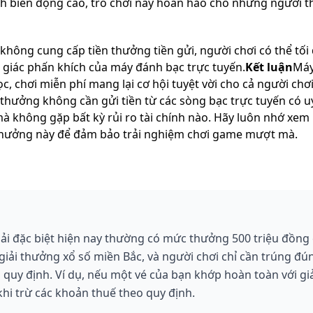
tính biến động cao, trò chơi này hoàn hảo cho những người 
không cung cấp tiền thưởng tiền gửi, người chơi có thể tối
 giác phấn khích của máy đánh bạc trực tuyến.
Kết luận
Máy
, chơi miễn phí mang lại cơ hội tuyệt vời cho cả người chơ
thưởng không cần gửi tiền từ các sòng bạc trực tuyến có uy
 không gặp bất kỳ rủi ro tài chính nào. Hãy luôn nhớ xem l
 thưởng này để đảm bảo trải nghiệm chơi game mượt mà.
h xác nhất
Soi cầu BTĐ
Anh ‘tệ như năm ngoái’ Báo Giáo dục và Thời đại Online
và Hỗ trợ theo thời gian thực
ker tiền thật Úc đã đến
 hàng tuần
hẳng hạn như phim ảnh và văn học?
3
t hôm nay
 phi dd xsmb
iải đặc biệt hiện nay thường có mức thưởng 500 triệu đồng
iến lược cho năm 2025
u vực nào?
ôm nay 19-07-2024
g Anh ‘tệ như năm ngoái’ Báo Giáo dục và Thời đại Online
 giải thưởng xổ số miền Bắc, và người chơi chỉ cần trúng đú
 DĐXS
 dục hoàn hảo
ắc thần tài
ị quy định. Ví dụ, nếu một vé của bạn khớp hoàn toàn với gi
 các quốc gia và khu vực bên dưới
ng suốt lịch sử là gì?
iệt hôm nay
 khi trừ các khoản thuế theo quy định.
Đọc Kèo
 2023
hôm nay siêu chính xác
ruy Cập Và Tài Khoản
xsmn hom nay
 Khẩu Và Lỗi Tài Khoản
 động poker nhanh chóng ly kỳ!