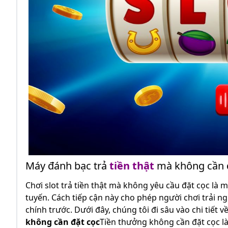
Giải vô địch WPT Prime trở lại với Jereld Sam Shining
Tiêu đề EPT củng cố danh tiếng của Stephen Song nh
Bitstarz không cần tiền thưởng lên tới 5 BTC và 200 vò
Dự đoán số de hôm nay – Xin số đề hôm nay chính xác
Tương lai của trò chơi roulette là gì?
Một phát bắn - Giải đấu Freezeout của WPT Global
Xổ Số Miền Bắc Trực Tiếp Ở Đâu?
Các giải đấu hàng ngày từ WPT Global
Top 5 Nhà Cái Uy Tín Nhất Việt Nam 2024
TP trong WPT poker là gì?
Kết Quả Giải Đặc Biệt Cho Ngày Mai Kết Quả Xổ Số XS
Dự đoán xổ số Miền Nam soi cau xs mn du doan xsmn
Soi cầu XSMB 4-9 - Dự đoán xổ số miền bắc ngày 4-9-2
Bạn không thể tải xuống và chơi WPT Poker Global ở c
Các giải đấu poker trực tuyến hàng đầu để xem và chơ
Tổng giải thưởng của WPT Prime Đài Loan là bao nhiêu
Máy đánh bạc trả
tiền thật
mà không cần đ
Chơi slot trả tiền thật mà không yêu cầu đặt cọc là
tuyến. Cách tiếp cận này cho phép người chơi trải n
chính trước. Dưới đây, chúng tôi đi sâu vào chi tiết 
không cần đặt cọc
Tiền thưởng không cần đặt cọc l