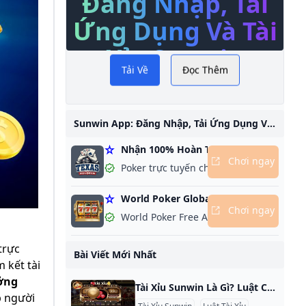
Đăng Nhập, Tải
Thống kê giải đặc biệt ngày hôm sau: 21-10-20
Dự đoán XSMB ngày 3/9/2024 - Thống kê XSMB
Dự đoán số de hôm nay – Xin số đề hôm nay c
OnePlus Community
Ứng Dụng Và Tài
Sunwin App Là Gì? Cách Kiểm Tra Phiên Bản Q
Phil Ivey tổ chức trò chơi gặp gỡ lễ hội tại W
Xỉu Sunwin
Giải vô địch thế giới WPT 2024 khai mạc tại Wy
WPT Global từ Chủ nhật Hyper PKO Showdown
Dự Đoán Kết Quả Xổ Số Miền Bắc Hôm Nay Ch
Soi Cầu XS - Dự Đoán KQXS - Dự Đoán Xổ Số 3 
Tải Về
Đọc Thêm
PLAY NOW
Dự Đoán KQXS - Dự Đoán Kết Quả Xổ Số Hôm
Giới Thiệu Casino Online BK8
Dự đoán XSMB - Soi cầu MB - Dự đoán xổ số Mi
11 ứng dụng và trò chơi poker hay nhất dành 
SUNWIN APP
Kèo Bóng Đá Châu Âu: Hướng Dẫn Chi Tiết và 
app tài xỉu sunwin
Dự Đoán Kết Quả Xổ Số Miền Bắc Hôm Nay Ch
Sunwin App: Đăng Nhập, Tải Ứng Dụng Và Tài Xỉu Sunwin
Những quốc gia nào có thể chơi WPTGlobal v
Siêu máy tính dự đoán Man Utd kết thúc Ngoại
Nhận 100% Hoàn Tiền Khi Nạp Lần Đầu
app tài xỉu sunwin
Chơi bài xì phé trực tuyến trên Android: Hướ
Chơi ngay
Một người phụ nữ hướng dẫn lựa chọn đồ chơi
Tiền thưởng chào mừng sòng bạc trực tuyến k
Poker trực tuyến chuyên nghiệp, giành 
WPT Global Cow Boy: Quan điểm của người ch
Dự đoán XSMB - Soi cầu MB - Dự đoán xổ số Mi
World Poker Global App
Những quốc gia nào có thể chơi WPTGlobal v
Phân tích XSMB: Dự đoán giải đặc biệt ngày ma
Chơi ngay
Texas Holdem Flop có nghĩa là gì?
Soi cầu dự đoán XSMB chính xác 100 VIP hôm n
World Poker Free App777
WPT Global ¥ 110 CN ¥ triệu Chủ nhật Hyper
Martin Tsvetanov giành chiến thắng trong sự k
trực
Dự Đoán KQXSMB Chính Xác Lô Đẹp Bao Trún
Sự trở lại của Shevliakov giành giải thưởng h
sunwin đăng nhập
Bài Viết Mới Nhất
 kết tài
Tiền thưởng chào mừng sòng bạc trực tuyến k
Sử dụng đô la hộ chiếu toàn cầu WPT để vào cá
Cuộc thi Discord nóng lên: Hãy tham gia hành
ưởng
Tiêu đề EPT củng cố danh tiếng của Stephen 
Soi cầu XSMN 04/09/2024 - Dự đoán XSMN Thứ
Dự Đoán XSMN - Soi Cầu Xổ Số Miền Nam Hôm
app tài xỉu sunwin
Tài Xỉu Sunwin Là Gì? Luật Chơi Cửa Cược Và Cách Đọc Kết Quả Tài Xỉu Sunwin Là Gì? Luật Chơi, Cửa Cược Và Cách Đọc Kết Quả Tài xỉu Sunwin là từ khóa thường được dùng khi người chơi tìm hiểu phiên bản tài xỉu xuất hiện trên các website hoặc ứng dụng mang tên Sunwin. Về nguyên tắc, tài xỉu là trò chơi dựa trên kết quả của ba viên xúc xắc. Người tham gia dự đoán một nhóm kết quả trước khi hệ thống công bố tổng điểm.
p người
Dự đoán xsmb kết quả xổ số miền bắc siêu ch
sunwin đăng nhập
Dự Đoán Xổ Số Ba Miền - Dự Đoán KQXS Hôm 
Giới Thiệu Casino Online BK8