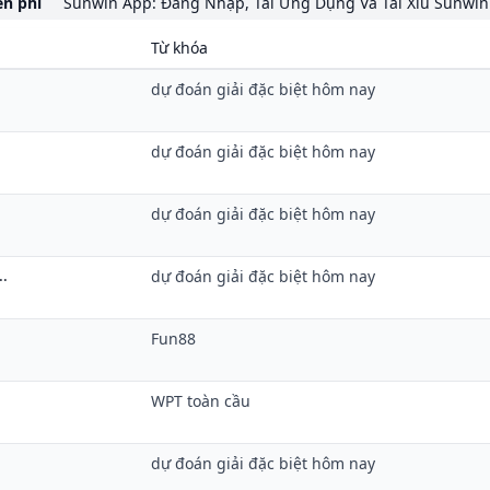
ễn phí
Sunwin App: Đăng Nhập, Tải Ứng Dụng Và Tài Xỉu Sunwin
hôm nay siêu chính xác
mn hom nay
hính Xác 2026
 Khẩu Và Lỗi Tài Khoản
Từ khóa
pool lúc 22h hôm nay Báo Giáo dục và Thời đại Online
n phí Lô Đẹp Hôm Nay
 SXMB 9/3 - dự đoán XSMB 10/3
t hôm nay
dự đoán giải đặc biệt hôm nay
 vòng quay miễn phí
hần tài
 hàng tuần
etQua.Org
gas: Điều gì sẽ xảy ra
Đọc Kèo
 2024?
ó tiền gửi 2025
dự đoán giải đặc biệt hôm nay
oker người Úc James Obst
biệt ngày hôm sau
iến lược cho năm 2025
hiệu quả
ính xác
dự đoán giải đặc biệt hôm nay
MN thần tài
 nào?
ướng dẫn sự kiện
ng suốt lịch sử là gì?
lớn người chơi poker không được bỏ lỡ nó!
 Win 2888 Asia
c chính xác
hính Xác 2026
Vegas: Điều gì sẽ xảy ra
.
 người chơi poker không được bỏ lỡ nó!
dự đoán giải đặc biệt hôm nay
c
o năm 2025: Chơi và giành chiến thắng mà không chi tiêu 
 Super High Roller Series
phí Lô Đẹp Hôm Nay
 Soi Cầu MB chuẩn nhất
nh con gì
 - xổ số miền trung
 Hướng dẫn sự kiện
Fun88
u vực nào?
 phi dd xsmb
phí - soi cau mb
Vegas: Điều gì sẽ xảy ra
WPT toàn cầu
biệt ngày hôm sau
 XSMB
ch nhanh chóng và dễ dàng
hiệu quả
dự đoán giải đặc biệt hôm nay
 Hôm Nay