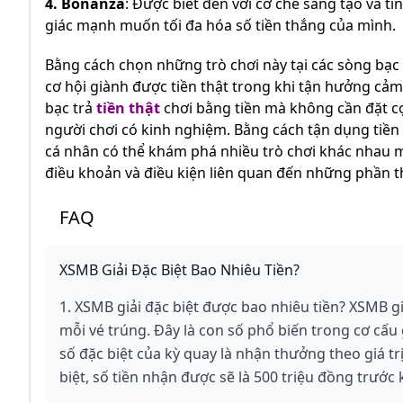
4. Bonanza
: Được biết đến với cơ chế sáng tạo và 
giác mạnh muốn tối đa hóa số tiền thắng của mình.
Bằng cách chọn những trò chơi này tại các sòng bạc 
cơ hội giành được tiền thật trong khi tận hưởng cảm
bạc trả
tiền thật
chơi bằng tiền mà không cần đặt cọc
người chơi có kinh nghiệm. Bằng cách tận dụng tiền 
cá nhân có thể khám phá nhiều trò chơi khác nhau mà
điều khoản và điều kiện liên quan đến những phần
tài xỉu sunwin
sunwin đăng nhập
FAQ
Lịch trình giải đấu toàn cầu WPT 2025
Phân tích XSMB: Dự đoán giải đặc biệt ngày mai chín
Dự đoán giải đặc biệt ngày mai chính xác nhất 100 - 
Siêu máy tính dự đoán Man Utd kết thúc Ngoại hạng 
sunwin app
app tài xỉu sunwin
Quy tắc mới cho Thiên đường WSOP: Thiết bị điện tử 
XSMB Giải Đặc Biệt Bao Nhiêu Tiền?
WPT Australia Returns: Thời điểm quan trọng của po
XSMB thứ 4 dự đoán - Soi cầu xổ số miền Bắc thứ tư
Roulette đóng vai trò gì trong văn hóa đại chúng c
Roton Products Inc.
Dự đoán XSMB ngày 3/9/2024 - Thống kê XSMB thứ 
Dự đoán giải đặc biệt ngày mai dựa vào giải đặc biệ
du doan xsmb soi cau xo so mien bac hom nay mien
sunwin đăng nhập
1. XSMB giải đặc biệt được bao nhiêu tiền? XSMB g
WPT Global Cow Boy: Quan điểm của người chơi
Cách giành chiến thắng tại trực tuyến Blackjack: Ch
WPT Global tổ chức sự kiện ở những quốc gia và kh
Dự đoán XSMB 19/7/2024 - Soi cầu xổ số miền Bắc h
Siêu máy tính dự đoán Man Utd kết thúc Ngoại hạn
mỗi vé trúng. Đây là con số phổ biến trong cơ cấu
Dự Đoán Xổ Số Ba Miền - Dự Đoán KQXS Hôm Nay -
Một người phụ nữ hướng dẫn lựa chọn đồ chơi tình
TP trong WPT poker là gì?
Chơi Game Bài Tiến Lên Miền Nam Miễn Phí
Dự đoán XSMB - Soi cầu MB - Dự đoán xổ số miền B
số đặc biệt của kỳ quay là nhận thưởng theo giá tr
OnePlus Community
Bạn không thể tải xuống và chơi WPT Poker Global ở
Giới Thiệu Casino Online Vip79
Một số vụ bê bối và tranh cãi nổi tiếng về roulette tro
Dự đoán giải đặc biệt ngày mai dựa vào giải đặc b
biệt, số tiền nhận được sẽ là 500 triệu đồng trước
Kèo Bóng Đá Châu Âu: Hướng Dẫn Chi Tiết và Cách 
Dự đoán kết quả XSMB – Soi cầu MB chuẩn xác nhất
Soi Cầu XS - Dự Đoán KQXS - Dự Đoán Xổ Số 3 Miền 
Sunwin App Là Gì? Cách Kiểm Tra Phiên Bản Quyền T
Dự đoán xổ số Miền Nam soi cau xs mn du doan 
Sunwin Đăng Nhập: Hướng Dẫn Kiểm Tra Địa Chỉ Mật
Hyper Dash trong WPT Global là gì? Đi sâu vào hành