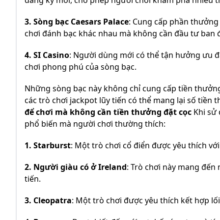
3. Sòng bạc Caesars Palace
: Cung cấp phần thưởng 
chơi đánh bạc khác nhau mà không cần đầu tư ban 
4. SI Casino
: Người dùng mới có thể tận hưởng ưu đã
chơi phong phú của sòng bạc.
Những sòng bạc này không chỉ cung cấp tiền thưởng
các trò chơi jackpot lũy tiến có thể mang lại số tiền
để chơi mà không cần tiền thưởng đặt cọc
Khi sử 
phổ biến mà người chơi thường thích:
1. Starburst
: Một trò chơi cổ điển được yêu thích với
2. Người giàu có ở Ireland
: Trò chơi này mang đến 
tiến.
3. Cleopatra
: Một trò chơi được yêu thích kết hợp l