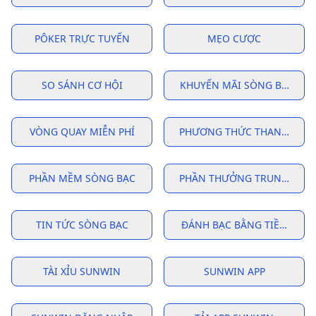
PÔKER TRỰC TUYẾN
MẸO CƯỢC
SO SÁNH CƠ HỘI
KHUYẾN MÃI SÒNG BẠC
VÒNG QUAY MIỄN PHÍ
PHƯƠNG THỨC THANH TOÁ
PHẦN MỀM SÒNG BẠC
PHẦN THƯỞNG TRUNG THÀ
TIN TỨC SÒNG BẠC
ĐÁNH BẠC BẰNG TIỀN THẬT
tài xỉu sunwin
tải app sunwin
tải app sunwin
tài xỉu sunwin
tải app sunwin
TÀI XỈU SUNWIN
SUNWIN APP
Không có tiền gửi miễn phí tại WPT Global - chơi mà khôn
Dự Đoán XSMB - Dự Đoán Xổ Số Miền Bắc hôm nay - Soi 
WPT Australia Returns: Thời điểm quan trọng của poker t
Soi cầu dự đoán XSMB chính xác 100 VIP hôm nay miễn ph
Một phát bắn - Giải đấu Freezeout của WPT Global
11 ứng dụng và trò chơi poker hay nhất dành cho Androi
Sách hướng dẫn giải đấu WPT Playground 2024
Dự đoán giải đặc biệt ngày mai dựa vào giải đặc biệt hô
Thứ 4 XSMB Quay Ở Đâu? Địa Chỉ Nhà Đài Bắc Ninh Chính
Dự đoán xsmb kết quả xổ số miền bắc siêu chính xác hô
Dự đoán XSMB - Dự đoán xổ số miền Bắc hôm nay chuẩn
Dự Đoán KQXS - Dự Đoán Kết Quả Xổ Số Hôm Nay
Hướng dẫn sự kiện WPT Paris 2024
Một phát bắn - Giải đấu Freezeout của WPT Global
James Obst giành chức vô địch WPT Australia và giành đư