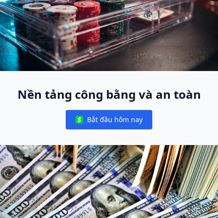
Nền tảng công bằng và an toàn
sunwin app
Một số vụ bê bối và tranh cãi nổi tiếng về roulette trong
Bắt đầu hôm nay
Notifications
Soi cầu dự đoán XSMB chính xác 100 VIP hôm nay đánh
Cách đủ điều kiện tham gia các sự kiện trực tuyến củ
sunwin app
tải app sunwin
tải app sunwin
sunwin đăng nhập
tài xỉu sunwin
sunwin app
Paulius Plausinaitis thắng GGMmillion$ SHR với số tiề
Dự Đoán XSMB - Dự Đoán Xổ Số Miền Bắc hôm nay - Soi C
Dự đoán XSMB ngày 3/9/2024 - Thống kê XSMB thứ 3
WPT Global từ Chủ nhật Hyper PKO Showdown: Mua thấp p
Giải vô địch WPT khơi dậy tinh thần của huyền thoại Poker
Sự trở lại của Shevliakov giành giải thưởng hàng triệu eu
Timothy Chung: Từ tiệc sinh nhật đến nhà vô địch WPT Pri
Tương lai của trò chơi roulette là gì?
Làm cho Phil Ivey cười có thể biến thành một ngày trả lương
Doug Polk phải đối mặt với phản ứng dữ dội khi chơi trong 
Sách hướng dẫn giải đấu WPT Australia 2024
Dự đoán giải đặc biệt ngày mai chính xác nhất 100 - Soi cầ
Dự Đoán KQXSMB Chính Xác Lô Đẹp Bao Trúng Bao Nổ
Dự đoán XSMB - Soi cầu MB - Dự đoán Xổ số Miền Bắc
Kết quả Xổ Số Miền Bắc hôm nay - XSMB - Xổ số Thủ 
WPT Global vs GGPoker: Bạn nên chọn nền tảng poker nào
Giải vô địch tiền thưởng vàng: Cú sút hàng tuần của bạn ở
Một phát bắn - Giải đấu Freezeout của WPT Global
Dự đoán XSMT - Dự đoán xổ số miền Trung - Soi cầu MT
Cách chơi WPT Global trên máy tính của bạn 2024
Lịch thi WPT Châu Á Thái Bình Dương 2024-2025
WPT Global Cow Boy: Quan điểm của người chơi
Embarcados Contest
Rake Chase là gì?
Sự trở lại của Shevliakov giành giải thưởng hàng triệu eu
Hướng dẫn sự kiện WPT Paris 2024
Sunwin Đăng Nhập: Hướng Dẫn Kiểm Tra Địa Chỉ Mật Khẩu 
Top 5 sòng bạc trực tuyến năm 2025: chơi ở đâu và giành c
Phil Ivey tổ chức trò chơi gặp gỡ lễ hội tại Wynn Las V
Dự đoán XSMB - Dự đoán xổ số miền Bắc hôm nay chính xá
Dự đoán XSMB - Soi cầu MB - Dự đoán Miền Bắc hôm nay
Dự đoán xổ số Miền Nam soi cau xs mn du doan xsmn hom
Soi cầu XSMB 4-9 - Dự đoán xổ số miền bắc ngày 4-9-2024
Những quốc gia nào bị hạn chế trên WPT Global?
Sunwin App Là Gì? Cách Kiểm Tra Phiên Bản Quyền Truy Cậ
Sòng bạc tiền thưởng hàng đầu không có tiền gửi vào 