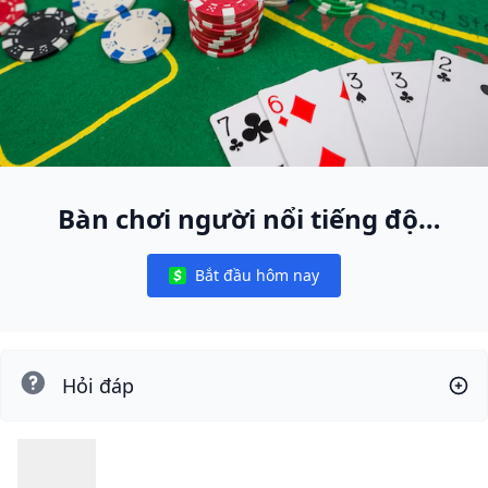
Bàn chơi người nổi tiếng độc
nhất
sunwin app
Top 5 Nhà Cái Uy Tín Nhất Việt Nam 2024
Bắt đầu hôm nay
Notifications
Điều khoản tiền thưởng toàn cầu của WPT: Tiền mặt đư
Đánh giá về Everygame Poker: Hướng dẫn chơi Poker t
sunwin đăng nhập
tài xỉu sunwin
sunwin app
Cách bắt đầu chơi bài xì phé trực tuyến vào năm 2025
Dự Đoán XSMB - Dự Đoán Xổ Số Miền Bắc hôm nay - Soi C
Là poker trực tuyến được gian lận?
2025 Vụ nổ WSOP! Các định dạng mới + Giải thưởng lớn ngư
11 ứng dụng và trò chơi poker hay nhất dành cho Andr
Hỏi đáp
Soi cầu MB - Soi cầu miền Bắc 24h chuẩn nhất - Soi cầu XS
Cách đủ điều kiện tham gia các sự kiện trực tuyến của WP
11 ứng dụng và trò chơi poker hay nhất dành cho Android
Bạn có biết trò chơi poker trực tuyến WPTGO
Giải vô địch thế giới WPT 2024 khai mạc tại Wynn Las Vegas:
Dự đoán xổ số miền Nam - Soi cau MN - Dự đoán XSMN thần
Dự đoán xổ số Miền Nam soi cau xs mn du doan xsmn hom
Lễ hội mùa xuân toàn cầu WPT: 7.000.000 đô la giải t
Làm cho Phil Ivey cười có thể biến thành một ngày trả lương
Những quốc gia nào bị hạn chế trên WPT Global?
Dự đoán XSMB 19/7/2024 - Soi cầu xổ số miền Bắc hôm nay
tải app sunwin
Top 5 sòng bạc trực tuyến năm 2025: chơi ở đâu và già
Dự đoán MB - Soi cầu xổ số miền Bắc - Soi cầu XSMB Win 28
WPT Australia Returns: Thời điểm quan trọng của poker tiề
Dự đoán giải đặc biệt ngày mai dựa vào giải đặc biệt hôm 
OnePlus Community
Dự đoán MB - Soi cầu xổ số miền Bắc - Soi cầu XSMB Wi