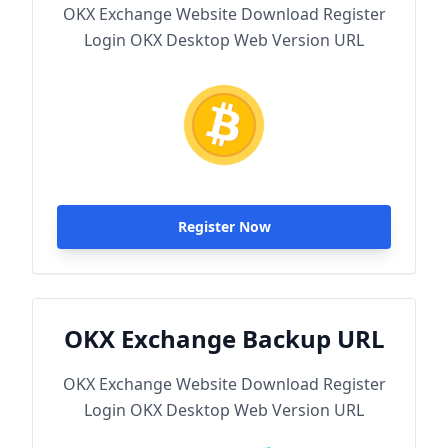
OKX Exchange Website Download Register
Login OKX Desktop Web Version URL
Register Now
OKX Exchange Backup URL
OKX Exchange Website Download Register
Login OKX Desktop Web Version URL