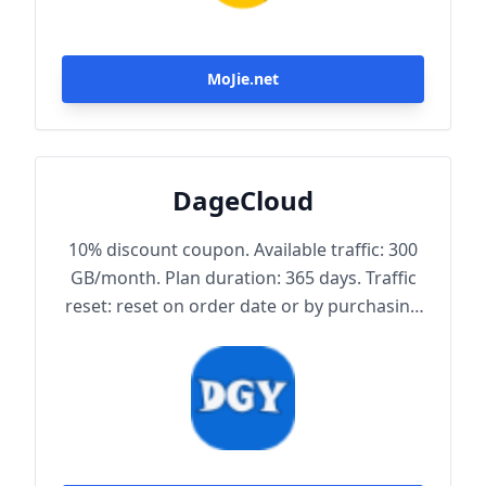
MoJie.net
DageCloud
10% discount coupon. Available traffic: 300
GB/month. Plan duration: 365 days. Traffic
reset: reset on order date or by purchasing
traffic package. Maximum achievable
bandwidth: 1000 Mbps. Node protocol:
Trojan.