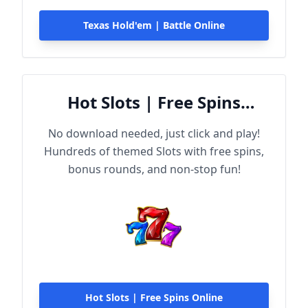
Texas Hold'em | Battle Online
Hot Slots | Free Spins
Online
No download needed, just click and play!
Hundreds of themed Slots with free spins,
bonus rounds, and non-stop fun!
Hot Slots | Free Spins Online