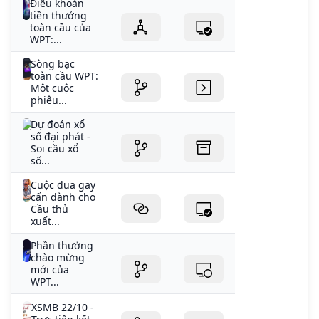
Điều khoản
tiền thưởng
toàn cầu của
WPT:...
Sòng bạc
toàn cầu WPT:
Một cuộc
phiêu...
Dự đoán xổ
số đại phát -
Soi cầu xổ
số...
Cuộc đua gay
cấn dành cho
Cầu thủ
xuất...
Phần thưởng
chào mừng
mới của
WPT...
XSMB 22/10 -