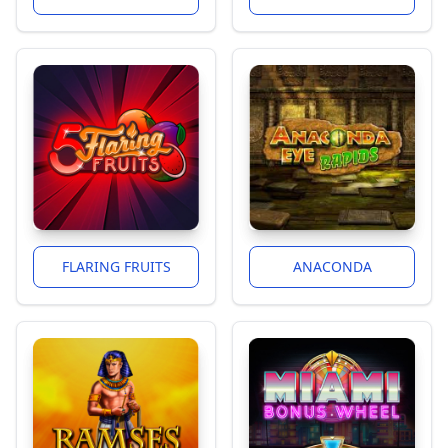
FLARING FRUITS
ANACONDA