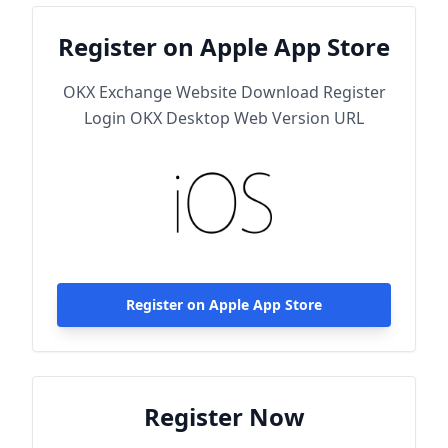
Register on Apple App Store
OKX Exchange Website Download Register
Login OKX Desktop Web Version URL
Register on Apple App Store
Register Now