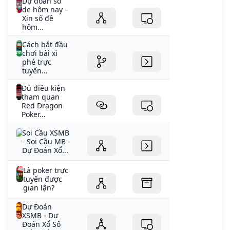
Dự đoán số
de hôm nay –
Xin số đề
hôm...
Cách bắt đầu
chơi bài xì
phé trực
tuyến...
Đủ điều kiện
tham quan
Red Dragon
Poker...
Soi Cầu XSMB
- Soi Cầu MB -
Dự Đoán Xổ...
Là poker trực
tuyến được
gian lận?
Dự Đoán
XSMB - Dự
Đoán Xổ Số